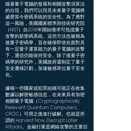
隨著量子電腦的發展和相關攻擊演算法
的出現，我們可以預見未來量子電腦將
威脅當今密碼系統的安全性。為了應對
這一風險，美國國家標準與技術研究院
（NIST）自2018年開始徵求可抵擋量子
攻擊的新密碼系統。這些方法也被稱為
後量子密碼學，旨在確保即使在面對具
有一定量子運算能力的量子電腦的攻擊
下，通信仍能保持安全。除了後量子密
碼學的研究外，美國政府還制定了量子
安全遷移計劃，加速敏感單位量子安全
化。
據稱一些國家或犯罪組織可能正在收集
數據以解密敏感信息，在未來具有加密
相關量子電腦（Cryptographically 
Relevant Quantum Computers, 
CRQC）可用之後進行破解。也就是所
謂的 Harvest Now, Decrypt Later 
Attacks。金融行業是網絡攻擊的主要目