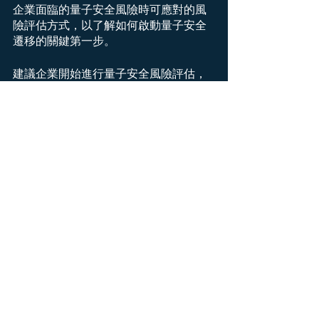
企業面臨的量子安全風險時可應對的風
險評估方式，以了解如何啟動量子安全
遷移的關鍵第一步。
建議企業開始進行量子安全風險評估，
以了解哪些系統和資產是優先考慮轉移
的，並制定相應的策略。同時，企業可
以密切關注美國國家標準與技術研究院
的相關指南和草案，以獲取更多關於量
子遷移的指導。透過這些措施，企業可
以在量子安全時代提前準備，保護敏感
資料的安全。
在面對日益增加的量子安全風險，我們
致力於提供專業的量子安全風險評估和
遷移服務，以協助組織應對未來的量子
安全挑戰。
透過我們的量子安全評估服務，組織可
以深入了解其資產和系統的量子安全風