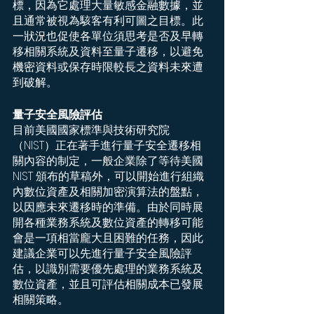
標，因為它處理大量敏感金融數據，並
且通常被視為駭客有利可圖之目標。此
一狀況也促使各單位須思考是否及早轉
移相關系統及資料至量子遷移，以避免
機密資料或保存時限較長之資料未來遭
到破解。
量子安全風險評估
目前美國國家標準與技術研究院
（NIST）正在著手進行量子安全遷移相
關內容的制定，一般企業除了等待美國 
NIST 頒布的草稿外，可以開始進行組織
內數位資產及相關加密演算法的盤點，
以因應未來遷移時的準備。由於同時展
開各種業務系統及數位資產的轉移可能
會是一項相當龐大且困難的任務，因此
建議企業可以先進行量子安全風險評
估，以識別需要優先處理的業務系統及
數位資產，並且可評估相關成本已發展
相關策略。