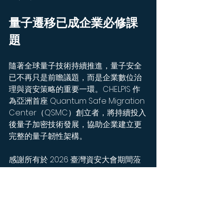
量子遷移已成企業必修課
題
隨著全球量子技術持續推進，量子安全
已不再只是前瞻議題，而是企業數位治
理與資安策略的重要一環。CHELPIS 作
為亞洲首座 Quantum Safe Migration 
Center（QSMC）創立者，將持續投入
後量子加密技術發展，協助企業建立更
完整的量子韌性架構。
感謝所有於 2026 臺灣資安大會期間蒞
臨交流的技術與產業夥伴。若錯過此次
展會交流，亦可進一步預約 PQScan 專
家診斷，儘早掌握企業現有環境中的量
子風險。